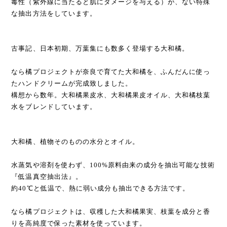
毒性（紫外線に当たると肌にダメージを与える）が、ない特殊
な抽出方法をしています。
古事記、日本初期、万葉集にも数多く登場する大和橘。
なら橘プロジェクトが奈良で育てた大和橘を、ふんだんに使っ
たハンドクリームが完成致しました。
構想から数年。大和橘果皮水、大和橘果皮オイル、大和橘枝葉
水をブレンドしています。
大和橘、植物そのものの水分とオイル。
水蒸気や溶剤を使わず、100%原料由来の成分を抽出可能な技術
『低温真空抽出法』。
約40℃と低温で、熱に弱い成分も抽出できる方法です。
なら橘プロジェクトは、収穫した大和橘果実、枝葉を成分と香
りを高純度で保った素材を使っています。